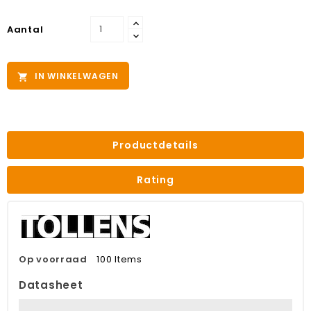
Aantal
IN WINKELWAGEN

Productdetails
Rating
Op voorraad
100 Items
Datasheet