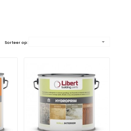

Sorteer op: