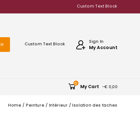
Custom Text Block
Sign In
Custom Text Block
CH
My Account
0
My Cart
-€ 0,00
Home
Peinture
Intérieur
Isolation des taches