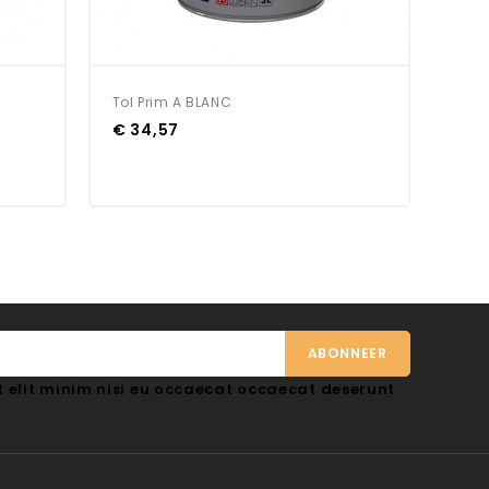
Tol Prim A BLANC
€ 34,57
 elit minim nisi eu occaecat occaecat deserunt