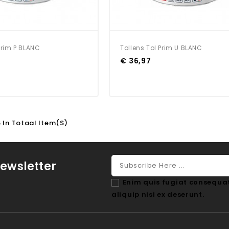
Prim P BLANC
Tollens Tol Prim U BLANC
€ 36,97
6 In Totaal Item(s)
ewsletter
Enim quis fugiat consequat
aliquip nisi ex deserunt.