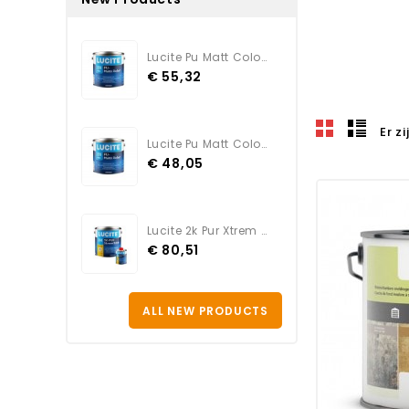
Lucite Pu Matt Color TEINTE
€ 55,32
Er z
Lucite Pu Matt Color BLANC
€ 48,05
Lucite 2k Pur Xtrem Satin...
€ 80,51
ALL NEW PRODUCTS