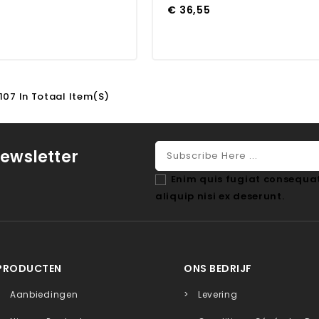
€ 36,55
 107 In Totaal Item(s)
ewsletter
Enim quis fugiat consequat
aliquip nisi ex deserunt.
PRODUCTEN
ONS BEDRIJF
Aanbiedingen
Levering