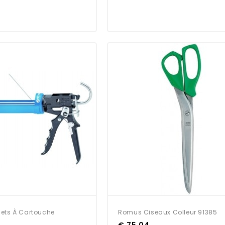
olets À Cartouche
Romus Ciseaux Colleur 91385
€ 75,04