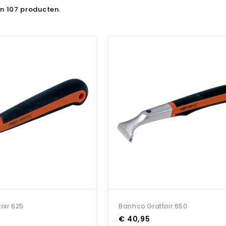
ijn 107 producten.
oir 625
Banhco Grattoir 650
€ 40,95