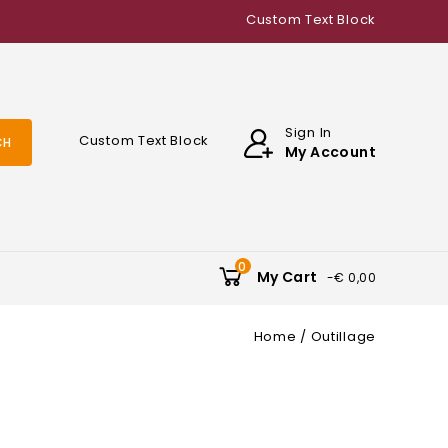
Custom Text Block
Sign In
Custom Text Block
CH
My Account
0
My Cart
-€ 0,00
Home
Outillage