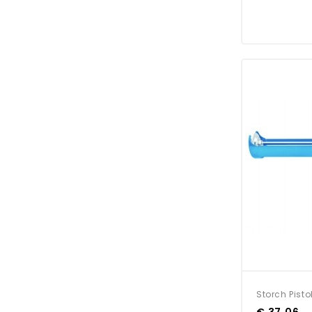
Storch Pist
€ 37,06