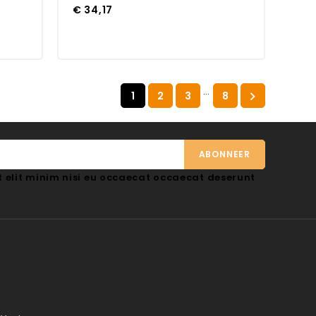
€ 34,17
…
1
2
3
8

 elit minim nisi eu occaecat occaecat deserunt