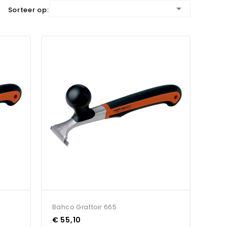

Sorteer op:
Bahco Grattoir 665
€ 55,10