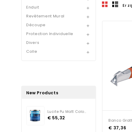
Er z
Enduit

Revêtement Mural

Découpe

Protection Individuelle

Divers

Colle

New Products
Lucite Pu Matt Color TEINTE
€ 55,32
Banco Gratt
€ 37,36