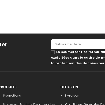
ter
En soumettant ce formulaire
exploitées dans le cadre de 
la protection des données per
PRODUITS
DECOZON
Promotions
Livraison
Nouveaux Produits Decozon - Les
Conditions Générales De