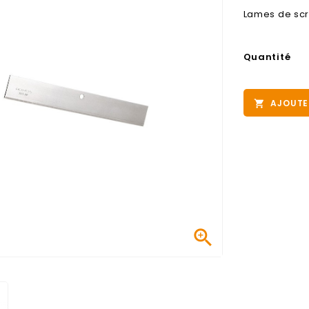
Lames de scr
Quantité
AJOUTE

