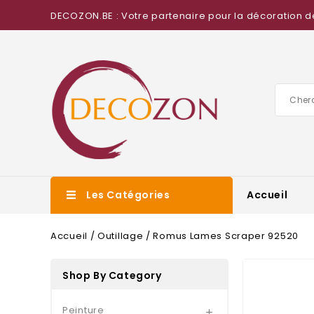
DECOZON.BE : Votre partenaire pour la décoration d
Les Catégories
Accueil
Accueil
Outillage
Romus Lames Scraper 92520
Shop By Category
Peinture
