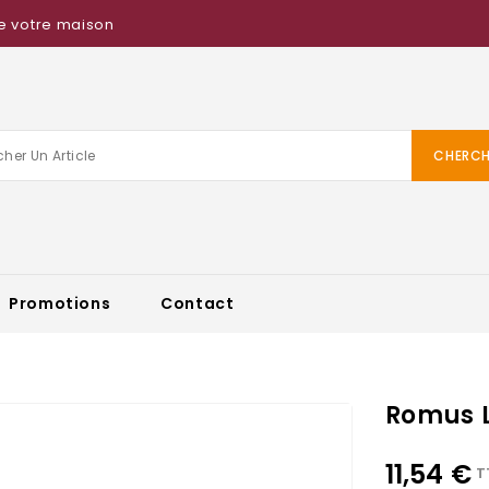
e votre maison
CHERCH
Promotions
Contact
Romus 
11,54 €
T