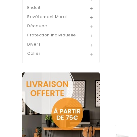
Enduit

Revêtement Mural

Découpe

Protection Individuelle

Divers

Coller
