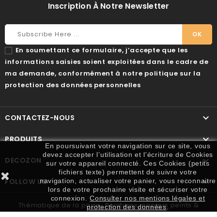
Inscription À Notre Newsletter
En soumettant ce formulaire, j’accepte que les
informations saisies soient exploitées dans le cadre de
ma demande, conformément à notre politique sur la
protection des données personnelles

CONTACTEZ-NOUS

PRODUITS
En poursuivant votre navigation sur ce site, vous
devez accepter l’utilisation et l'écriture de Cookies

DECOZON
sur votre appareil connecté. Ces Cookies (petits
fichiers texte) permettent de suivre votre

FOLLOW US
navigation, actualiser votre panier, vous reconnaitre
lors de votre prochaine visite et sécuriser votre
connexion.
Consulter nos mentions légales et
Thématique de la page : Peintures, papiers peints &
protection des données
.
outillage. Réalisation :
Mon Agence