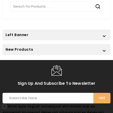
Left Banner

New Products

Sign Up And Subscribe To Newsletter
Enim quis fugiat consequat elit minim nisi eu
occaecat occaecat deserunt aliquip nisi ex deserunt.