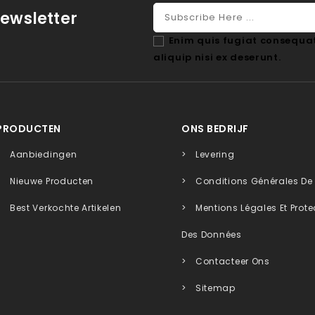
ewsletter
Enim quis fugiat consequat
aliquip nisi ex deserunt.
PRODUCTEN
ONS BEDRIJF
Aanbiedingen
Levering
Nieuwe Producten
Conditions Générales De
Best Verkochte Artikelen
Mentions Légales Et Prote
Des Données
Contacteer Ons
Sitemap