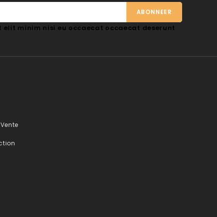
 elit minim nisi eu occaecat occaecat deserunt
 Vente
ction