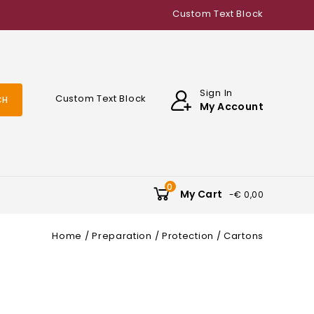
Custom Text Block
Sign In
Custom Text Block
CH
My Account
0
My Cart
-€ 0,00
Home
Preparation
Protection
Cartons