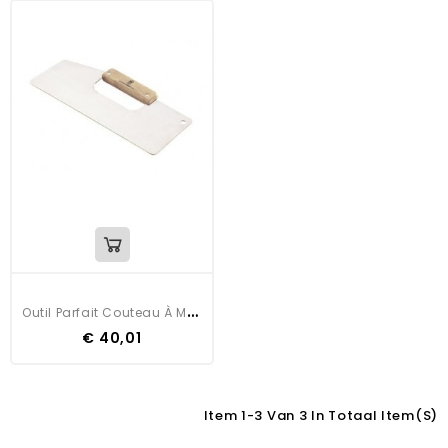
O
Util Parfait Couteau À Maroufler
€ 40,01
Item 1-3 Van 3 In Totaal Item(s)