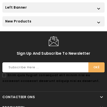
Left Banner

New Products

Sign Up And Subscribe To Newsletter
Enim quis fugiat consequat elit minim nisi eu
occaecat occaecat deserunt aliquip nisi ex deserunt.

CONTACTEER ONS