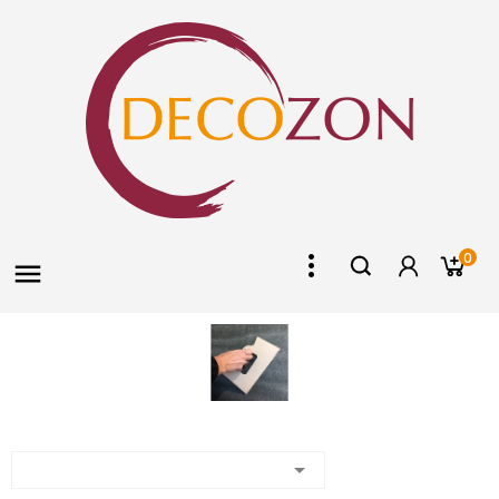
0

