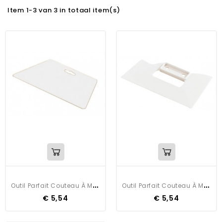
Item 1-3 van 3 in totaal item(s)
O
Util Parfait Couteau À Maroufler
O
Util Parfait Couteau À Maroufler
€ 5,54
€ 5,54