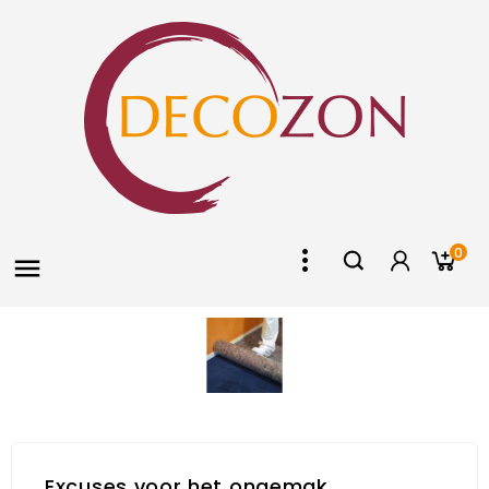
0

Excuses voor het ongemak.