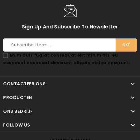
Sign Up And Subscribe To Newsletter
Enim quis fugiat consequat elit minim nisi eu
occaecat occaecat deserunt aliquip nisi ex deserunt.

CONTACTEER ONS

PRODUCTEN

ONS BEDRIJF

FOLLOW US