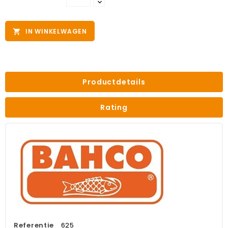
IN WINKELWAGEN

Productdetails
Rating
Referentie
625