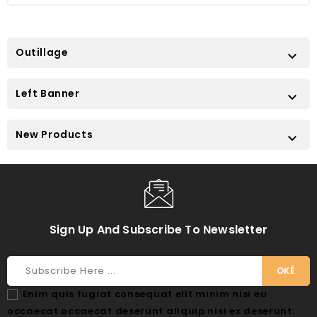
Outillage

Left Banner

New Products

Sign Up And Subscribe To Newsletter
Enim quis fugiat consequat elit minim nisi eu
occaecat occaecat deserunt aliquip nisi ex deserunt.