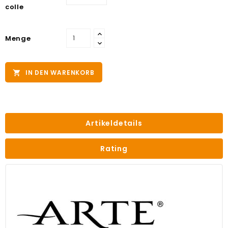
colle
Menge
IN DEN WARENKORB

Artikeldetails
Rating