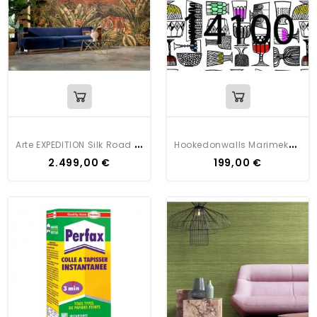
A
Rte EXPEDITION Silk Road Garden
H
Ookedonwalls Marimekko Volume 5 Kippis
2.499,00 €
199,00 €