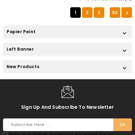
…
1
2
3
93

Papier Peint

Left Banner

New Products

Sign Up And Subscribe To Newsletter
Enim quis fugiat consequat elit minim nisi eu