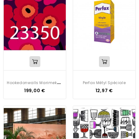
H
Ookedonwalls Marimekko Volume 5
Perfax Métyl Spéciale
199,00 €
12,97 €