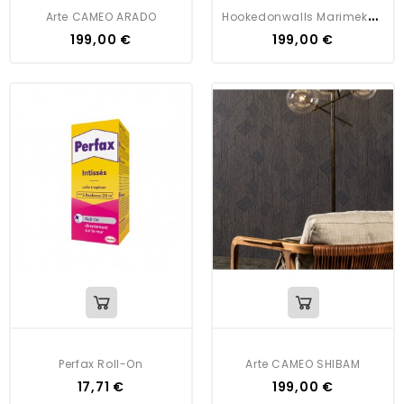
H
Ookedonwalls Marimekko Volume 5 Bottna
Arte CAMEO ARADO
199,00 €
199,00 €
Perfax Roll-On
Arte CAMEO SHIBAM
17,71 €
199,00 €