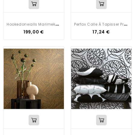
H
Ookedonwalls Marimekko Volume 5 Boboo
P
Erfax Colle À Tapisser Professionnelle
199,00 €
17,24 €