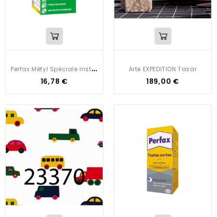
P
Erfax Métyl Spéciale Instantanée
Arte EXPEDITION Tasar
16,78 €
189,00 €