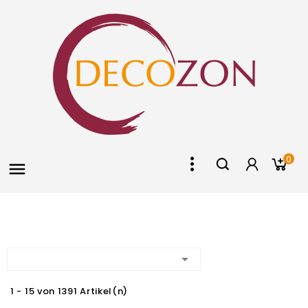
0


1 - 15 von 1391 Artikel(n)