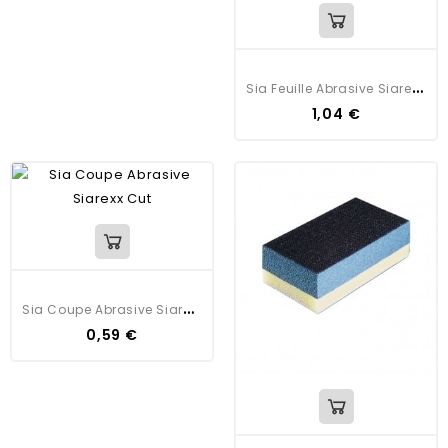
S
Ia Feuille Abrasive Siarexx Cut
1,04 €
S
Ia Coupe Abrasive Siarexx Cut
0,59 €