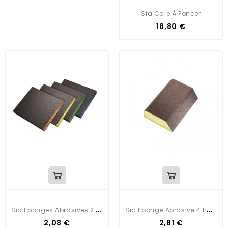
Sia Cale À Poncer
18,80 €
S
Ia Eponges Abrasives 2 Faces Siasponge
S
Ia Eponge Abrasive 4 Faces Siasponge
2,08 €
2,81 €