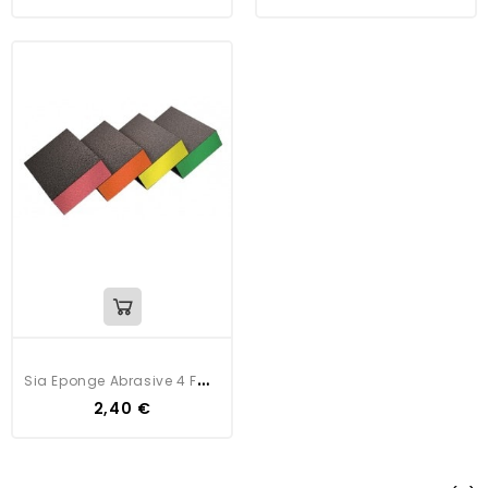
S
Ia Eponge Abrasive 4 Faces Siasponge
2,40 €