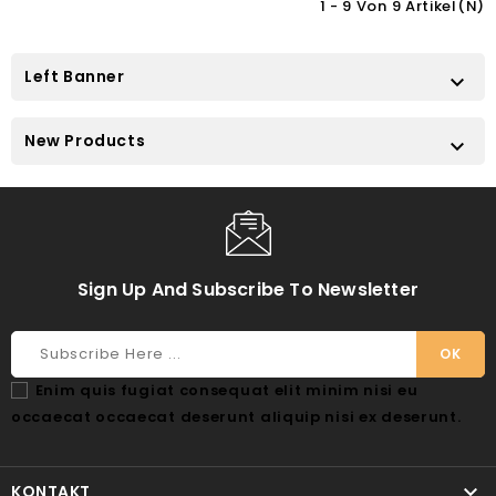
1 - 9 Von 9 Artikel(n)
Left Banner

New Products

Sign Up And Subscribe To Newsletter
Enim quis fugiat consequat elit minim nisi eu
occaecat occaecat deserunt aliquip nisi ex deserunt.

KONTAKT