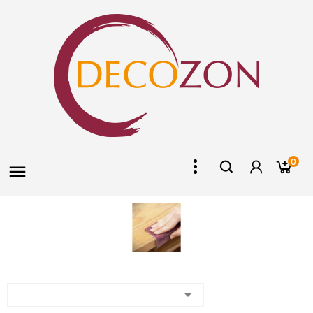
0

