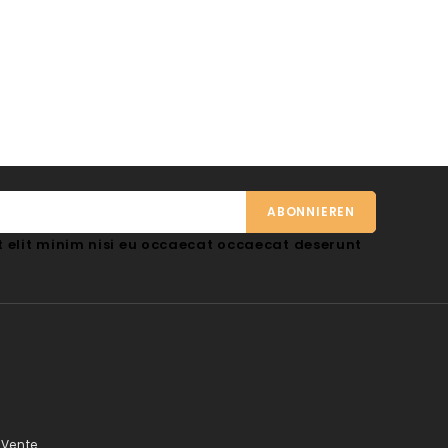
 elit minim nisi eu occaecat occaecat deserunt
 Vente