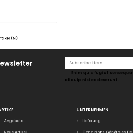
rtikel(n)
ewsletter
Enim quis fugiat consequat
aliquip nisi ex deserunt.
ARTIKEL
UNTERNEHMEN
Angebote
Lieferung
Neue Artikel
Conditions Générales De