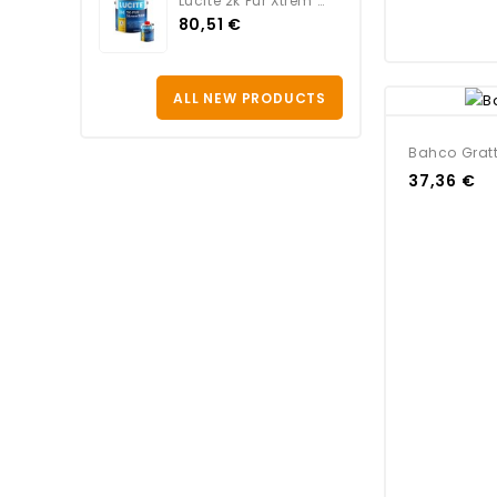
Lucite 2k Pur Xtrem Satin...
80,51 €
ALL NEW PRODUCTS
Bahco Gratt
37,36 €