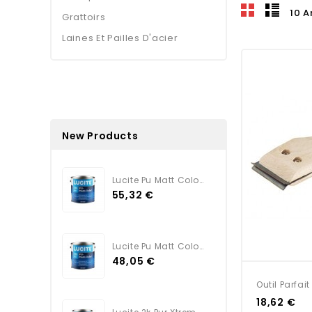
10 A
Grattoirs
Laines Et Pailles D'acier
New Products
Lucite Pu Matt Color TEINTE
55,32 €
Lucite Pu Matt Color BLANC
48,05 €
Outil Parfait
18,62 €