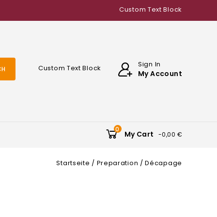
Custom Text Block
Sign In
Custom Text Block
CH
My Account
0
My Cart
-0,00 €
Startseite
Preparation
Décapage