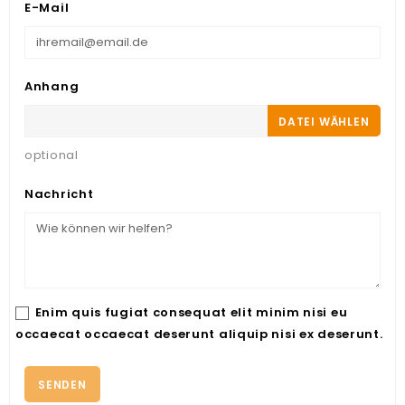
E-Mail
Anhang
DATEI WÄHLEN
optional
Nachricht
Enim quis fugiat consequat elit minim nisi eu
occaecat occaecat deserunt aliquip nisi ex deserunt.