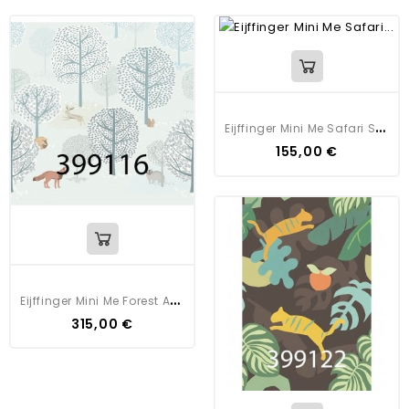
E
Ijffinger Mini Me Safari Stack
155,00 €
E
Ijffinger Mini Me Forest Animals
315,00 €