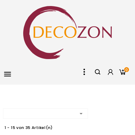
0


1 - 15 von 35 Artikel(n)