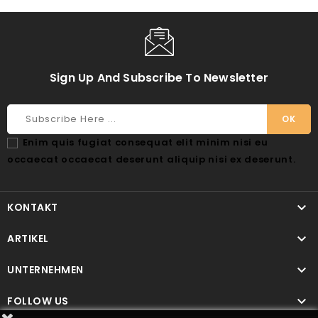
Sign Up And Subscribe To Newsletter
Enim quis fugiat consequat elit minim nisi eu
occaecat occaecat deserunt aliquip nisi ex deserunt.

KONTAKT

ARTIKEL

UNTERNEHMEN

FOLLOW US