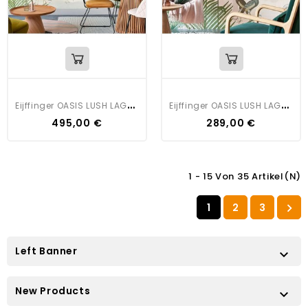
E
Ijffinger OASIS LUSH LAGOON LARGE
E
Ijffinger OASIS LUSH LAGOON SMALL
495,00 €
289,00 €
1 - 15 Von 35 Artikel(n)
1
2
3

Left Banner

New Products
