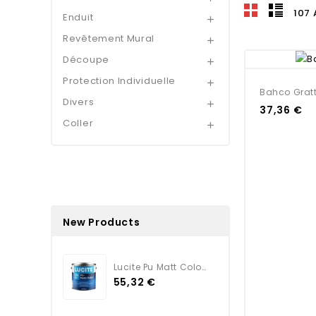
107 
Enduit

Revêtement Mural

Découpe

Protection Individuelle

Bahco Gratt
Divers

37,36 €
Coller

New Products
Lucite Pu Matt Color TEINTE
55,32 €