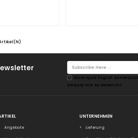
 Artikel(n)
ewsletter
Enim quis fugiat consequat
aliquip nisi ex deserunt.
ARTIKEL
UNTERNEHMEN
Angebote
Lieferung