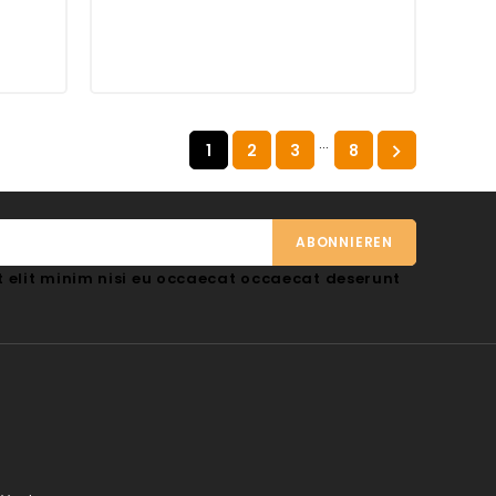
…
1
2
3
8

 elit minim nisi eu occaecat occaecat deserunt