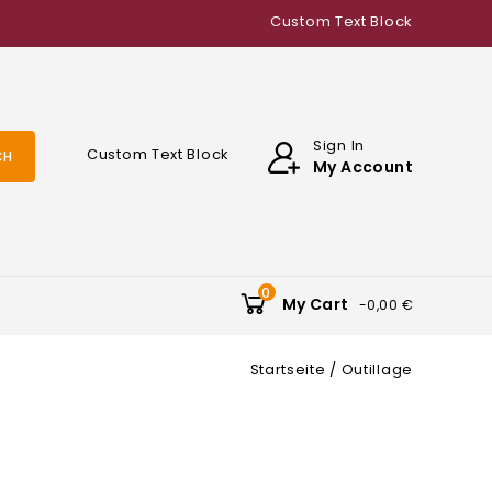
Custom Text Block
Sign In
Custom Text Block
CH
My Account
0
My Cart
-0,00 €
Startseite
Outillage