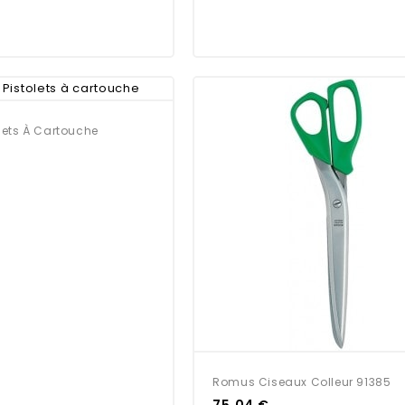
olets À Cartouche
Romus Ciseaux Colleur 91385
75,04 €