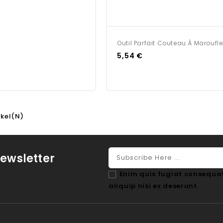
Outil Parfait Couteau À Maroufle
5,54 €
ikel(n)
ewsletter
Enim quis fugiat consequat
aliquip nisi ex deserunt.