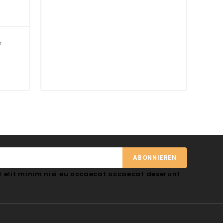
r
 elit minim nisi eu occaecat occaecat deserunt