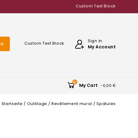
Custom Text Block
Sign In
Custom Text Block
CH
My Account
0
My Cart
-0,00 €
Startseite
Outillage
Revêtement mural
Spatules