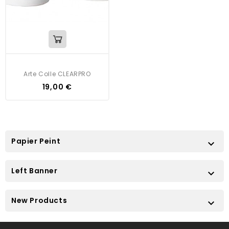
Arte Colle CLEARPRO
Preis
19,00 €
Papier Peint

Left Banner

New Products
