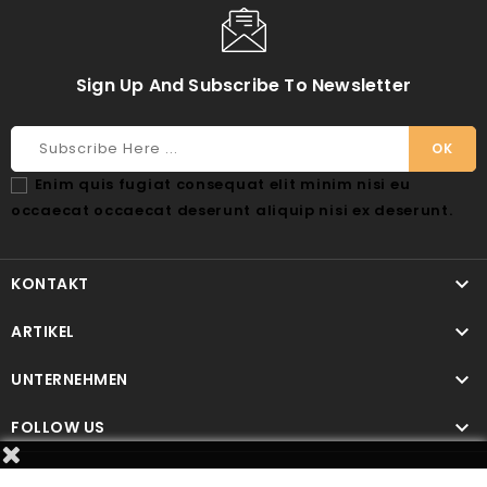
Sign Up And Subscribe To Newsletter
Enim quis fugiat consequat elit minim nisi eu
occaecat occaecat deserunt aliquip nisi ex deserunt.

KONTAKT

ARTIKEL

UNTERNEHMEN

FOLLOW US
Custom Text Block