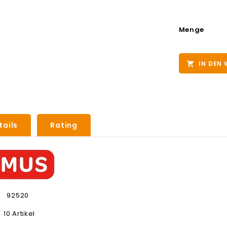
Menge
IN DEN

tails
Rating
92520
10 Artikel