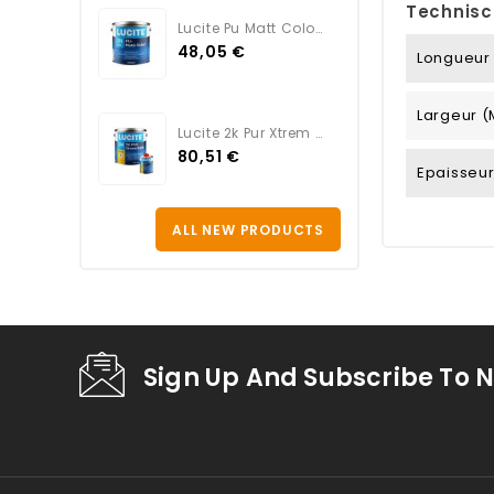
Technisc
Lucite Pu Matt Color BLANC
48,05 €
Longueur
Largeur 
Lucite 2k Pur Xtrem Satin...
80,51 €
Epaisseu
ALL NEW PRODUCTS
Sign Up And Subscribe To N