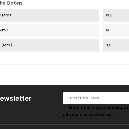
he Daten
 (mm)
102
(mm)
18
r (mm)
0,5
ewsletter
Enim quis fugiat consequat
aliquip nisi ex deserunt.