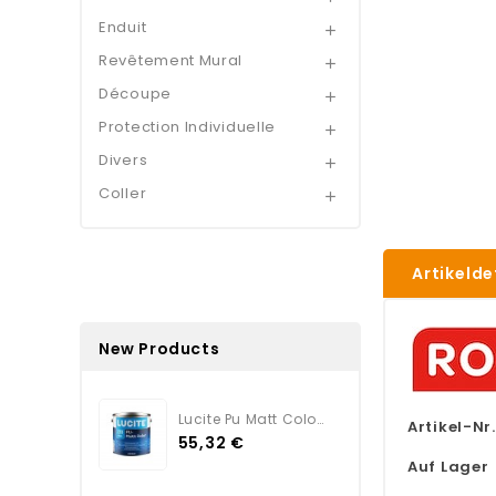
Enduit

Revêtement Mural

Découpe

Protection Individuelle

Divers

Coller

Artikelde
New Products
Lucite Pu Matt Color TEINTE
Artikel-Nr.
55,32 €
Auf Lager