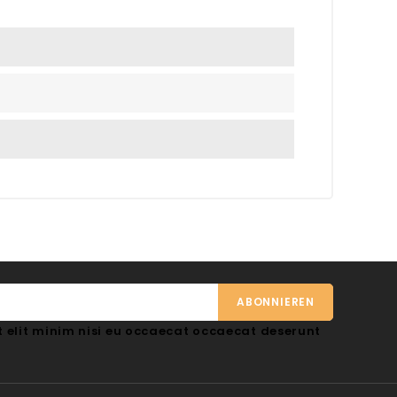
 elit minim nisi eu occaecat occaecat deserunt