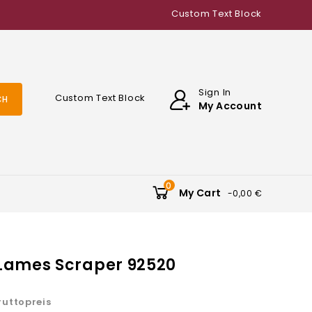
Custom Text Block
Sign In
Custom Text Block
CH
My Account
0
My Cart
-0,00 €
Lames Scraper 92520
ruttopreis