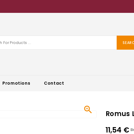
SEAR
Promotions
Contact

Romus 
11,54 €
B