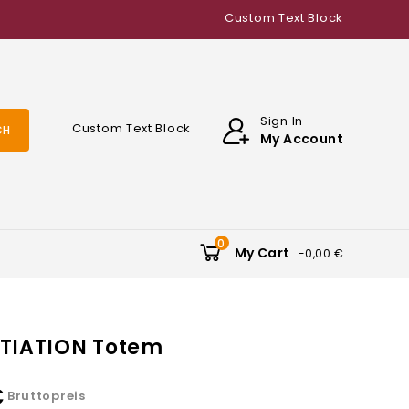
Custom Text Block
Sign In
Custom Text Block
CH
My Account
0
My Cart
-0,00 €
NITIATION Totem
€
Bruttopreis