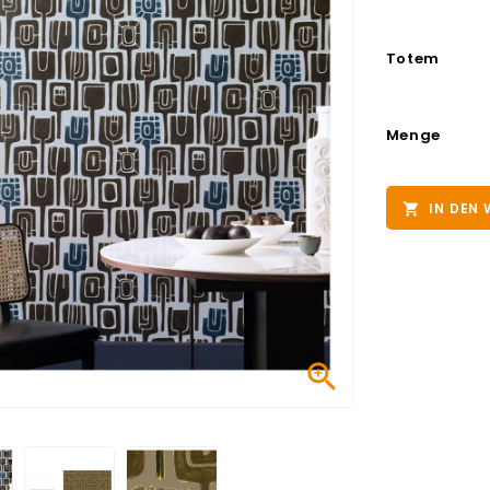
Totem
Menge
IN DEN

