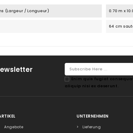
s (largeur / Longueur)
0.70 m x 10
64 cm saut
ewsletter
Enim quis fugiat consequat
aliquip nisi ex deserunt.
ARTIKEL
UNTERNEHMEN
Angebote
Lieferung