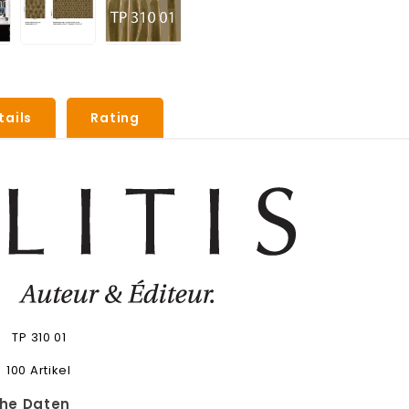
tails
Rating
TP 310 01
100 Artikel
he Daten