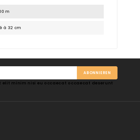
.00 m
é à 32 cm
 elit minim nisi eu occaecat occaecat deserunt