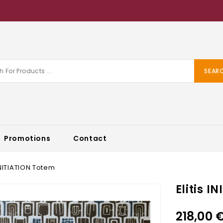
SEAR
Promotions
Contact
 INITIATION Totem
Elitis I
218,00 