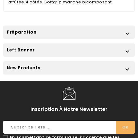
affûtée 4 côtés. Softgrip manche bicomposant.
Préparation

Left Banner

New Products

Inscription À Notre Newsletter
En soumettant ce formulaire, j’accepte que les