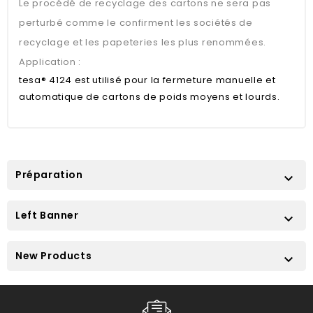
Le procédé de recyclage des cartons ne sera pas
perturbé comme le confirment les sociétés de
recyclage et les papeteries les plus renommées.
Application :
tesa® 4124 est utilisé pour la fermeture manuelle et
automatique de cartons de poids moyens et lourds.
Préparation

Left Banner

New Products
