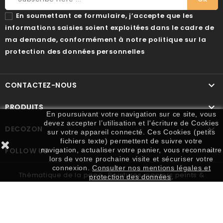
En soumettant ce formulaire, j’accepte que les
informations saisies soient exploitées dans le cadre de
ma demande, conformément à notre politique sur la
protection des données personnelles

CONTACTEZ-NOUS

PRODUITS
En poursuivant votre navigation sur ce site, vous
devez accepter l’utilisation et l'écriture de Cookies

DECOZON
sur votre appareil connecté. Ces Cookies (petits
fichiers texte) permettent de suivre votre

FOLLOW US
navigation, actualiser votre panier, vous reconnaitre
lors de votre prochaine visite et sécuriser votre
connexion.
Consulter nos mentions légales et
Thématique de la page : Peintures, papiers peints &
protection des données
.
outillage. Réalisation :
Mon Agence
© 2026 Decozon, Tous Droits Réservés.