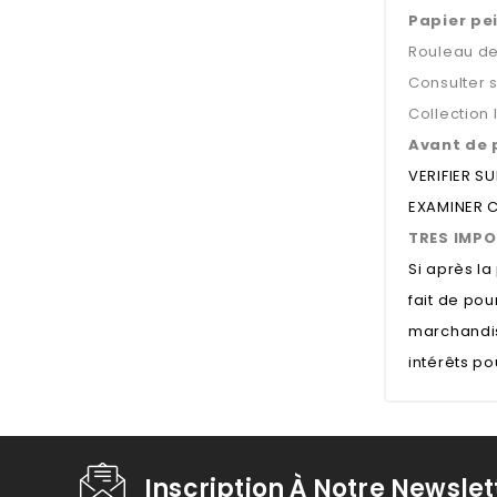
Papier pei
Rouleau de
Consulter 
Collection
Avant de 
VERIFIER S
EXAMINER C
TRES IMPO
Si après l
fait de pou
marchandis
intérêts p
Inscription À Notre Newslet