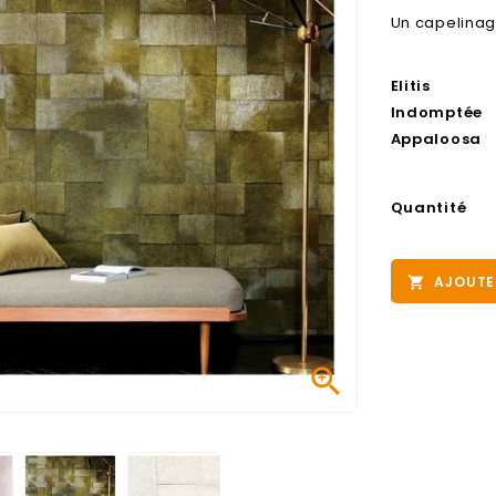
Un capelinag
Elitis
Indomptée
Appaloosa
Quantité
AJOUTE

