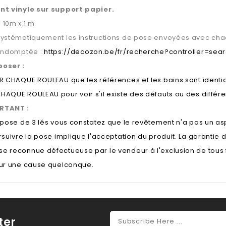
nt vinyle sur support papier.
 10m x 1 m
systématiquement les instructions de pose envoyées avec cha
 Indomptée :
https://decozon.be/fr/recherche?controller=se
poser :
UR CHAQUE ROULEAU que les références et les bains sont identi
HAQUE ROULEAU pour voir s'il existe des défauts ou des différ
RTANT :
a pose de 3 lés vous constatez que le revêtement n'a pas un a
rsuivre la pose implique l'acceptation du produit. La garantie
e reconnue défectueuse par le vendeur à l'exclusion de tous
our une cause quelconque.
ter