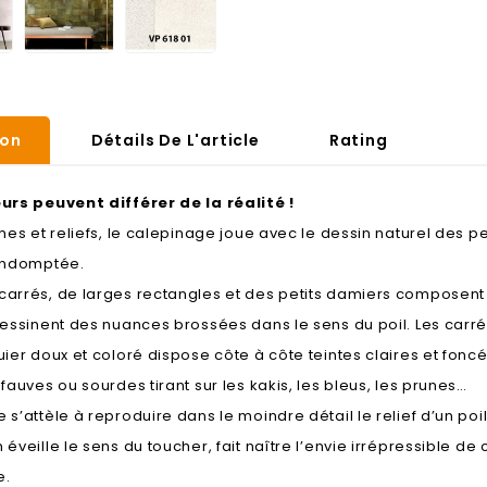
ion
Détails De L'article
Rating
eurs peuvent différer de la réalité !
rmes et reliefs, le calepinage joue avec le dessin naturel des pe
 Indomptée.
carrés, de larges rectangles et des petits damiers composen
dessinent des nuances brossées dans le sens du poil. Les carrés
uier doux et coloré dispose côte à côte teintes claires et fonc
 fauves ou sourdes tirant sur les kakis, les bleus, les prunes…
 s’attèle à reproduire dans le moindre détail le relief d’un poi
 éveille le sens du toucher, fait naître l’envie irrépressible d
e.