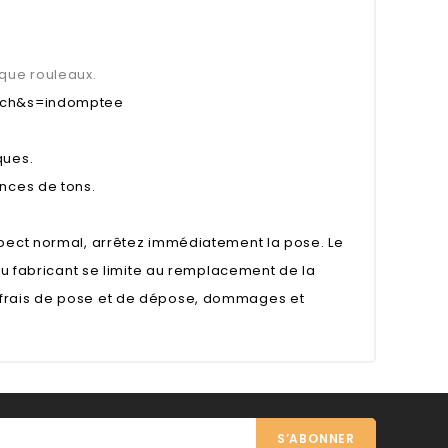
que rouleaux.
arch&s=indomptee
ques.
ences de tons.
spect normal, arrêtez immédiatement la pose. Le
 du fabricant se limite au remplacement de la
 frais de pose et de dépose, dommages et