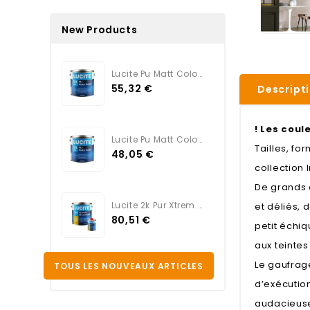
New Products
Lucite Pu Matt Color TEINTE
55,32 €
Descript
! Les coul
Lucite Pu Matt Color BLANC
Tailles, fo
48,05 €
collection
De grands 
Lucite 2k Pur Xtrem Satin...
et déliés, 
80,51 €
petit échiq
aux teintes
Le gaufrage
TOUS LES NOUVEAUX ARTICLES
d’exécution
audacieus