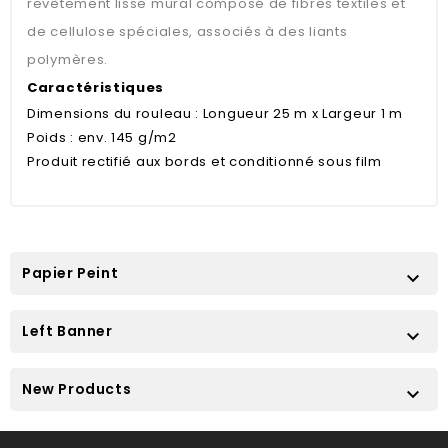
revêtement lisse mural composé de fibres textiles et
de cellulose spéciales, associés à des liants
polymères.
Caractéristiques
Dimensions du rouleau : Longueur 25 m x Largeur 1 m
Poids : env. 145 g/m2
Produit rectifié aux bords et conditionné sous film
Papier Peint

Left Banner

New Products
