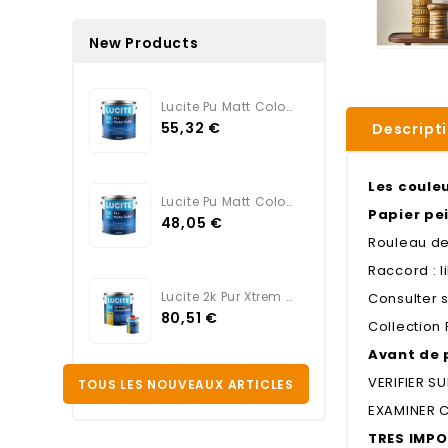
New Products
Lucite Pu Matt Color TEINTE
55,32 €
Descript
Les couleu
Lucite Pu Matt Color BLANC
Papier pei
48,05 €
Rouleau de
Raccord : l
Lucite 2k Pur Xtrem Satin...
Consulter 
80,51 €
Collection 
Avant de 
VERIFIER S
TOUS LES NOUVEAUX ARTICLES
EXAMINER C
TRES IMPO