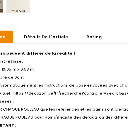
ion
Détails De L'article
Rating
rs peuvent différer de la réalité !
nt intissé.
 10,05 m x 0.53 m
ibre de 0cm,
systématiquement les instructions de pose envoyées avec cha
Rituel :
https://decozon.be/fr/recherche?controller=search&s=
poser :
UR CHAQUE ROULEAU que les références et les bains sont identi
HAQUE ROULEAU pour voir s'il existe des défauts ou des différ
RTANT :