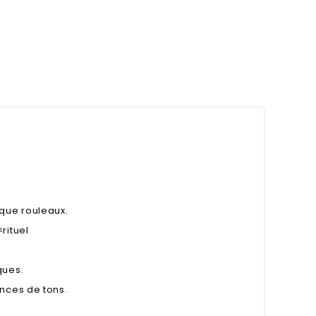
que rouleaux.
rituel
ques.
ences de tons.