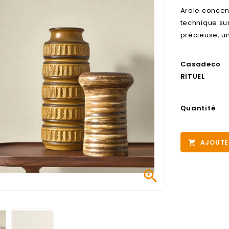
Arole concent
technique sur
précieuse, un
Casadeco
RITUEL
Quantité
AJOUTE

