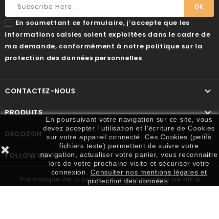
En soumettant ce formulaire, j’accepte que les
informations saisies soient exploitées dans le cadre de
ma demande, conformément à notre politique sur la
protection des données personnelles

CONTACTEZ-NOUS

PRODUITS
En poursuivant votre navigation sur ce site, vous
devez accepter l’utilisation et l'écriture de Cookies

DECOZON
sur votre appareil connecté. Ces Cookies (petits
fichiers texte) permettent de suivre votre

FOLLOW US
navigation, actualiser votre panier, vous reconnaitre
lors de votre prochaine visite et sécuriser votre
connexion.
Consulter nos mentions légales et
Thématique de la page : Peintures, papiers peints &
protection des données
.
outillage. Réalisation :
Mon Agence
© 2026 Decozon, Tous Droits Réservés.