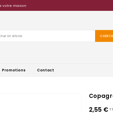
e votre maison
CHERCH
Promotions
Contact
Copagro
2,55 €
T