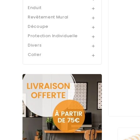
Enduit

Revêtement Mural

Découpe

Protection Individuelle

Divers

Coller
