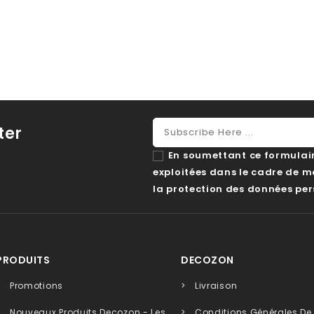
ter
En soumettant ce formulaire
exploitées dans le cadre de 
la protection des données per
PRODUITS
DECOZON
Promotions
Livraison
Nouveaux Produits Decozon - Les
Conditions Générales De