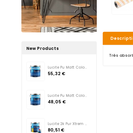
Descript
New Products
Très absorb
Lucite Pu Matt Color TEINTE
55,32 €
Lucite Pu Matt Color BLANC
48,05 €
Lucite 2k Pur Xtrem Satin...
80,51 €