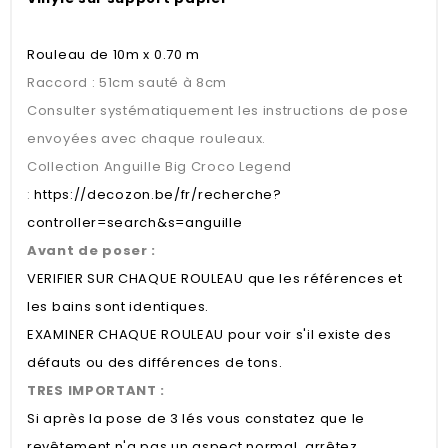
Rouleau de 10m x 0.70 m
Raccord : 51cm sauté à 8cm
Consulter systématiquement les instructions de pose
envoyées avec chaque rouleaux.
Collection Anguille Big Croco Legend
:
https://decozon.be/fr/recherche?
controller=search&s=anguille
Avant de poser :
VERIFIER SUR CHAQUE ROULEAU que les références et
les bains sont identiques.
EXAMINER CHAQUE ROULEAU pour voir s'il existe des
défauts ou des différences de tons.
TRES IMPORTANT :
Si après la pose de 3 lés vous constatez que le
revêtement n'a pas un aspect normal, arrêtez