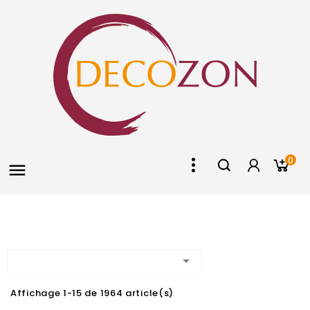
0


Affichage 1-15 de 1964 article(s)