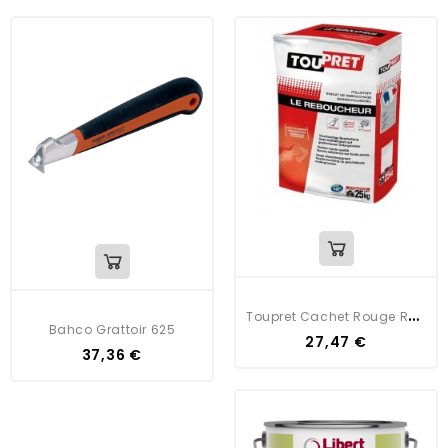
T
Oupret Cachet Rouge Reboucheur
Bahco Grattoir 625
27,47 €
37,36 €