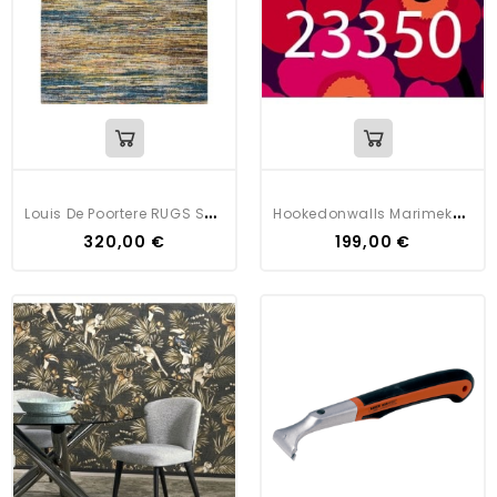
L
Ouis De Poortere RUGS SARI 8871
H
Ookedonwalls Marimekko Volume 5
320,00 €
199,00 €