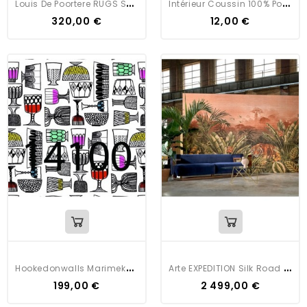
L
Ouis De Poortere RUGS SARI 8873
I
Ntérieur Coussin 100% Polyester
320,00 €
12,00 €
H
Ookedonwalls Marimekko Volume 5 Kippis
A
Rte EXPEDITION Silk Road Garden
199,00 €
2 499,00 €