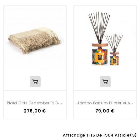
P
Laid Elitis December PL 305 03 03
J
Ambo Parfum D'Intérieur BURANO
276,00 €
79,00 €
Affichage 1-15 De 1964 Article(s)