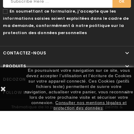
En soumettant ce formulaire, j’accepte que les
informations saisies soient exploitées dans le cadre de
ma demande, conformément à notre politique sur la
protection des données personnelles

CONTACTEZ-NOUS

PRODUITS
En poursuivant votre navigation sur ce site, vous
devez accepter l’utilisation et l'écriture de Cookies

DECOZON
sur votre appareil connecté. Ces Cookies (petits
fichiers texte) permettent de suivre votre

navigation, actualiser votre panier, vous reconnaitre
FOLLOW US
lors de votre prochaine visite et sécuriser votre
connexion.
Consulter nos mentions légales et
Thématique de la page : Peintures, papiers peints &
protection des données
.
outillage. Réalisation :
Mon Agence
© 2026 Decozon, Tous Droits Réservés.