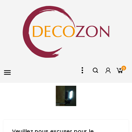
0

Veuillez nous excuser pour le