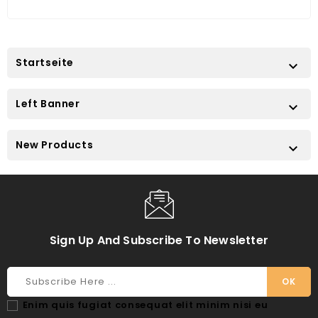
Startseite

Left Banner

New Products

Sign Up And Subscribe To Newsletter
Enim quis fugiat consequat elit minim nisi eu