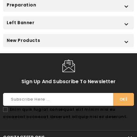
Preparation

Left Banner

New Products

Sign Up And Subscribe To Newsletter
Enim quis fugiat consequat elit minim nisi eu
occaecat occaecat deserunt aliquip nisi ex deserunt.