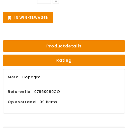
IN WINKELWAGEN

Productdetails
Rating
Merk
Copagro
Referentie
07860080CO
Op voorraad
99 Items