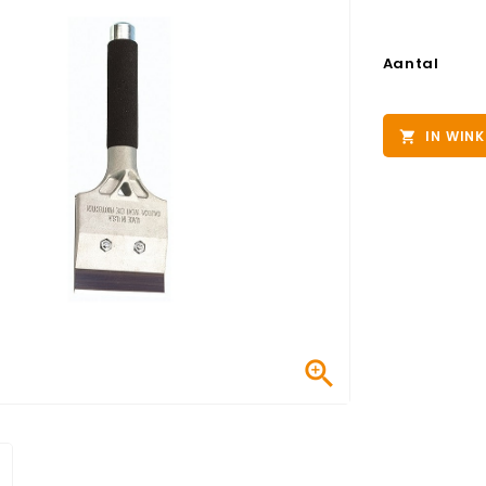
Aantal
IN WIN

