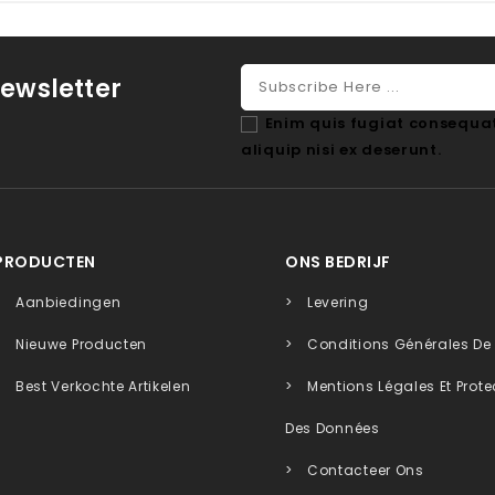
ewsletter
Enim quis fugiat consequat
aliquip nisi ex deserunt.
PRODUCTEN
ONS BEDRIJF
Aanbiedingen
Levering
Nieuwe Producten
Conditions Générales De
Best Verkochte Artikelen
Mentions Légales Et Prote
Des Données
Contacteer Ons