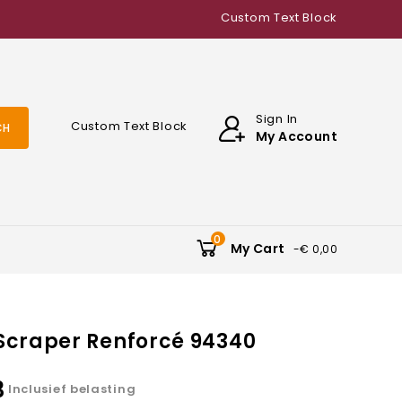
Custom Text Block
Sign In
Custom Text Block
CH
My Account
0
My Cart
-€ 0,00
craper Renforcé 94340
3
Inclusief belasting