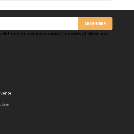
 elit minim nisi eu occaecat occaecat deserunt
 Vente
ction