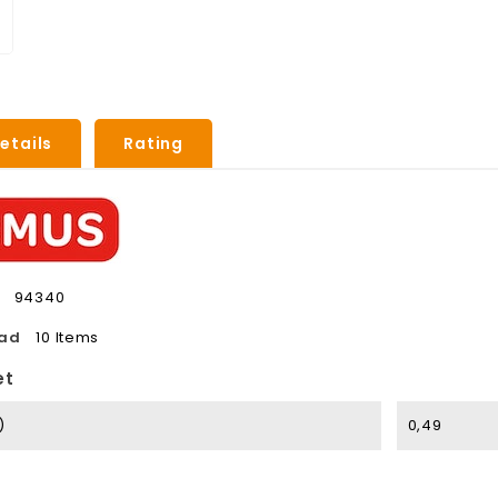
etails
Rating
94340
aad
10 Items
et
)
0,49