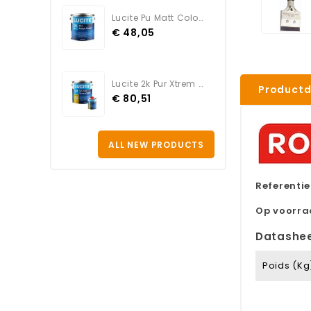
Lucite Pu Matt Color BLANC
€ 48,05
Lucite 2k Pur Xtrem Satin...
Productd
€ 80,51
ALL NEW PRODUCTS
Referentie
Op voorr
Datashe
Poids (kg