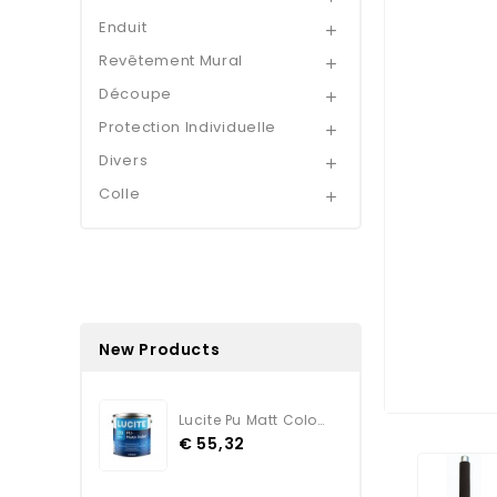
Enduit

Revêtement Mural

Découpe

Protection Individuelle

Divers

Colle

New Products
Lucite Pu Matt Color TEINTE
€ 55,32