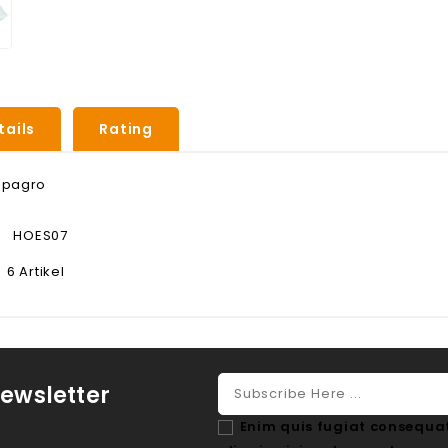
tails
Rating
pagro
HOES07
6 Artikel
ewsletter
Enim quis fugiat consequat