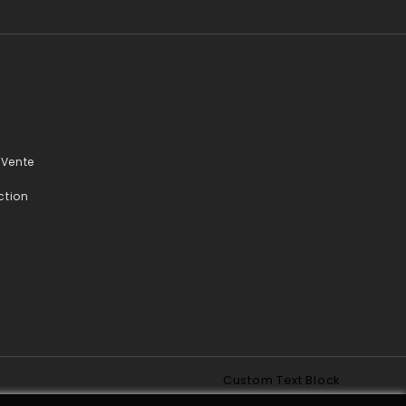
 Vente
ction
Custom Text Block