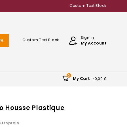
Custom Text Block
Sign In
Custom Text Block
CH
My Account
0
My Cart
-0,00 €
 Housse Plastique
uttopreis