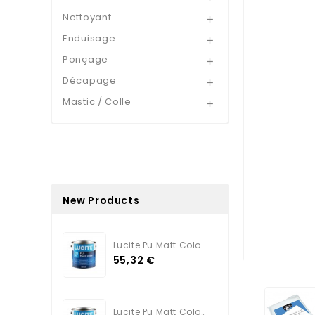
Nettoyant

Enduisage

Ponçage

Décapage

Mastic / Colle

New Products
Lucite Pu Matt Color TEINTE
55,32 €
Lucite Pu Matt Color BLANC