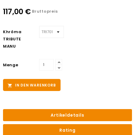
117,00 €
Bruttopreis
Khrôma
TRIBUTE
MANU
Menge
IN DEN WARENKORB

Artikeldetails
Rating