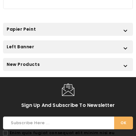
Papier Peint

Left Banner

New Products

Sign Up And Subscribe To Newsletter
Enim quis fugiat consequat elit minim nisi eu