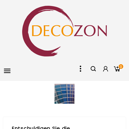
0

Entschuldigen Sie die